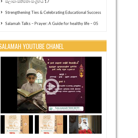
සලාමා සතිපතා සංග්‍රහය 17
Strengthening Ties & Celebrating Educational Success
Salamah Talks – Prayer: A Guide for healthy life – 05
SALAMAH YOUTUBE CHANEL