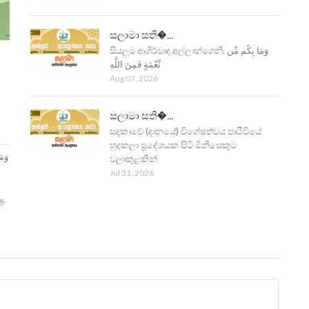
සලාමා සති�...
සියලුම ආශිර්වාද අල්ලාහ්ගෙනි. وَمَا بِكُم مِّن
نِّعْمَةٍ فَمِنَ اللَّهِ
Aug 07, 2026
සලාමා සති�...
සදකාවේ (දානයේ) විශේෂත්වය පෘථිවියේ
හුදකලා ප්‍රදේශයක සිටි මිනිසෙකුට
වලාකුළකින්
Jul 31, 2026
ு