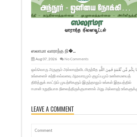
ஸலாமா வாராந்த நி�...
Aug 07, 2026
No Comments
ஒவ்வொரு அருளும் அல்லாஹ்விடமிருந்தே وَمَا بِكُم مِّن نِّعْمَةٍ فَمِنَ اللَّهِ
உங்களைச் சுற்றி எவ்வளவு ஆரவாரமும் குழப்பமும் உண்மையைத்
திரித்துக் காட்டும் முயற்சிகளும் இருந்தாலும் உங்கள் இதயத்தில்
ஈமான் உறுதியாக நிலைத்திருக்குமானால் அது அல்லாஹ் உங்களுக்க
LEAVE A COMMENT