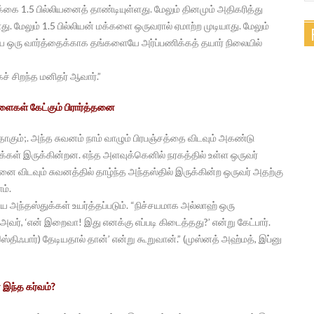
கை 1.5 பில்லியனைத் தாண்டியுள்ளது. மேலும் தினமும் அதிகரித்து
ு. மேலும் 1.5 பில்லியன் மக்களை ஒருவரால் ஏமாற்ற முடியாது. மேலும்
ய ஒரு வார்த்தைக்காக தங்களையே அர்ப்பணிக்கத் தயார் நிலையில்
் சிறந்த மனிதர் ஆவார்.”
்ளைகள் கேட்கும் பிரார்த்தனை
ம்;. அந்த சுவனம் நாம் வாழும் பிரபஞ்சத்தை விடவும் அகண்டு
க்கள் இருக்கின்றன. எந்த அளவுக்கெனில் நரகத்தில் உள்ள ஒருவர்
ை விடவும் சுவனத்தில் தாழ்ந்த அந்தஸ்தில் இருக்கின்ற ஒருவர் அதற்கு
ம்.
அந்தஸ்துக்கள் உயர்த்தப்படும். “நிச்சயமாக அல்லாஹ் ஒரு
அவர், ‘என் இறைவா! இது எனக்கு எப்படி கிடைத்தது?’ என்று கேட்பார்.
்திஃபார்) தேடியதால் தான்’ என்று கூறுவான்.” (முஸ்னத் அஹ்மத், இப்னு
 இந்த கர்வம்?