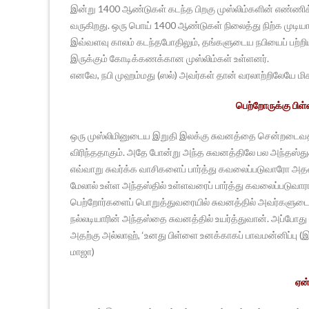
இன்று 1400 ஆண்டுகள் கடந்த பிறகு முஸ்லிம்களின் எண்ணிக்
வருகிறது. ஒரு பொய் 1400 ஆண்டுகள் நிலைத்து நிற்க முடியாத
இவ்வளவு காலம் கடந்தபோதிலும், தங்களுடைய நபியைப் பற்றி
இருக்கும் கோடிக்கணக்கான முஸ்லிம்கள் உள்ளனர்.
எனவே, நபி முஹம்மது (ஸல்) அவர்கள் தான் வரலாற்றிலேயே மிகச
பெற்றோருக்கு பிள
ஒரு முஸ்லிமினுடைய இறுதி இலக்கு சுவனத்தை சென்றடைவதாகு
விரிந்ததாகும். அதே போன்று அந்த சுவனத்திலே பல அந்தஸ்து
எவ்வாறு சுவர்க்க வாசிகளைப் பார்த்து கவலைப்படுவாரோ அதன
மேலால் உள்ள அந்தஸ்தில் உள்ளவரைப் பார்த்து கவலைப்படுவாரா
பெற்றோர்களைப் பொறுத்துவரையில் சுவனத்தில் அவர்களுடைய 
நல்லடியாரின் அந்தஸ்தை சுவனத்தில் உயர்த்துவான். அப்போது 
அதற்கு அல்லாஹ், ‘உனது பிள்ளை உனக்காகப் பாவமன்னிப்பு (இஸ
மாஜா)
ஏன்