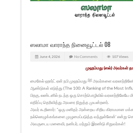
ஸலாமா வாராந்த நினைவூட்டல் 08
June 4, 2026
No Comments
107 Views
முஹம்மது (ஸல்) அவர்கள் தா
மைகேல் ஹார்ட் ஏன் நபி முஹம்மது ﷺ அவர்களை வரலாற்றிலேயே மிகச் சிறந்த மனிதராகக் கூறினார்? மைக்கல் ஹார்ட் அவர்கள் 28
ஆண்டுகள் எடுத்து (The 100: A Ranking of the Most Influ
பிறகு, லண்டனில் நடந்த ஒரு சொற்பொழிவில் வரலாற்றிலேயே மி
எதிர்ப்பு தெரிவித்து அவரை நிறுத்த முயன்றனர்.
அவர் கூறினார்: “ஒரு மனிதர் அன்றைய சிறிய கிராமமான மக்கா
நல்லொழுக்கங்களை முழுமைப்படுத்த வந்துள்ளேன்’ என்று சொன
அவருடைய மனைவி, நண்பர், மற்றும் இரண்டு சிறுவர்கள்!