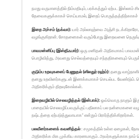
நமது வருமானத்தில் நிம்மதியும், பரக்கத்தும் ஏற்பட இஸ்லா
தேவைகளுக்காகச் செய்யாமல், இறைப் பொருத்தத்திற்காகச் செ
இறை அச்சம் (தக்வா):
யார் அல்லாஹ்வை அஞ்சி நடக்கிறாரோ,
வழங்குகிறான். சோதனைகள் வரும்போது இறைவனை நெருங்குவத
பாவமன்னிப்பு (இஸ்திஃபார்):
ஒரு மனிதன் அதிகமாகப் பாவமன்னி
பொழிவித்து, அவனது செல்வத்தையும் சந்ததிகளையும் பெருக்
குடும்ப உறவுகளைப் பேணுதல் (ஸிலதுர் ரஹ்ம்):
தனது வாழ்நாளில்
தனது உறவினர்களுடன் இணக்கமாகச் செயல்பட வேண்டும். பெ
அதிகரிக்கும் திறவுகோல்கள்.
இறைவழியில் செலவழித்தல் (இன்பாக்):
ஒவ்வொரு நாளும் இரு 
பாதையில் செலவழிப்பவருக்குப் பதிலாகப் பல நன்மைகளை வழங
நஷ்டத்தை ஏற்படுத்துவாயாக” என்றும் பிரார்த்திக்கிறார்கள்.
பலவீனர்களைக் கவனித்தல்
: சமூகத்தில் உள்ள ஏழைகள், நோய
அதிகரிக்க மிக முக்கிய காரணமாகும். அவர்களுக்காக நாம்