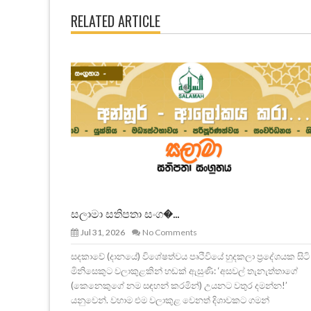
RELATED ARTICLE
සලාමා සතිපතා සංග�...
Jul 31, 2026
No Comments
සදකාවේ (දානයේ) විශේෂත්වය පෘථිවියේ හුදකලා ප්‍රදේශයක සිටි
මිනිසෙකුට වලාකුළකින් හඬක් ඇසුණි: ‘අසවල් තැනැත්තාගේ
(කෙනෙකුගේ නම සඳහන් කරමින්) උයනට වතුර දමන්න!’
යනුවෙන්. වහාම එම වලාකුළ වෙනත් දිශාවකට ගමන්