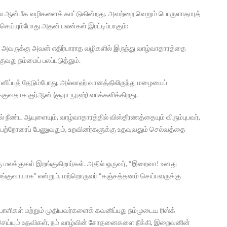
ம் சில ஆன்மீக வழிகளைக் காட்டுகின்றது. அவற்றை வெறும் பொருளாதாரத்
ய்யும்போது அதன் பலன்கள் இரட்டிப்பாகும்:
 அவருக்கு அவன் எதிர்பாராத வழிகளில் இருந்து வாழ்வாதாரத்தை
ு நம்மைப் பலப்படுத்தும்.
ப்புத் தேடும்போது, அல்லாஹ் வானத்திலிருந்து மழையைப்
குவதாக குர்ஆன் (சூரா நூஹ்) வாக்களிக்கிறது.
 நீண்ட ஆயுளையும், வாழ்வாதாரத்தில் விஸ்தீரணத்தையும் விரும்புபவர்,
ற்றோரைப் பேணுவதும், உறவினர்களுக்கு உதவுவதும் செல்வத்தை
மலக்குகள் இறங்குகிறார்கள். அதில் ஒருவர், “இறைவா! உனது
்குவாயாக” என்றும், மற்றொருவர் “கஞ்சத்தனம் செய்பவருக்கு
ாளிகள் மற்றும் முதியவர்களைக் கவனிப்பது நம்முடைய ரிஸ்க்
 செய்யும் உதவிகள், நம் வாழ்வின் சோதனைகளை நீக்கி, இறைவனின்