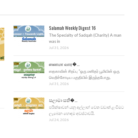
Salamah Weekly Digest 16
The Specialty of Sadqah (Charity) A man
was in
Jul 31, 2026
ஸலாமா வார�...
ஸதகாவின் சிறப்பு “ஒரு மனிதர் பூமியின் ஒரு
வெறிச்சோடிய பகுதியில் இருந்தபோது,
Jul 31, 2026
සලාමා සති�...
පරීක්ෂාවන් යනු අල්ලාහ් වෙත වඩාත් ළංවීමට
ලැබෙන හොඳම අවස්ථාවයි.
Jul 24, 2026