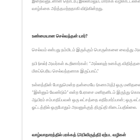
இறைவனுடனான தொடர்பு இல்லாமலும், மார்க்க வழிகாட்டல்கள
வாழ்க்கை அர்த்தமற்றதாகி விடுகின்றது.
உண்மையான செல்வந்தன் யார்?
செல்வம் என்பது நம்மிடம் இருக்கும் பொருள்களை வைத்து அ
நபி (ஸல்) அவர்கள் கூறினார்கள்: “அல்லாஹ் உனக்கு விதித்
மிகப்பெரிய செல்வந்தனாக இருப்பாய்.”
உள்ளத்தின் போதுமென்ற தன்மையே (கனாஅத்) ஒரு மனிதனை 
“இன்னும் வேண்டும்” என்ற பேராசை மனிதனிடம் இருந்து கொண
ஆயிரம் சம்பாதிப்பவன் ஒரு லட்சத்தை எதிர்பார்ப்பான்; ஒர
ஓட்டத்தில் ஒருபோதும் அவனுக்குத் திருப்தி கிடைப்பதில்லை.
வாழ்வாதாரத்தில் பரக்கத் (அபிவிருத்தி) ஏற்பட வழிகள்