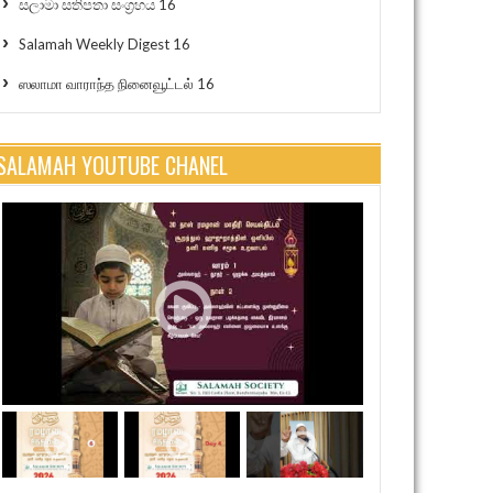
සලාමා සතිපතා සංග්‍රහය 16
Salamah Weekly Digest 16
ஸலாமா வாராந்த நினைவூட்டல் 16
SALAMAH YOUTUBE CHANEL