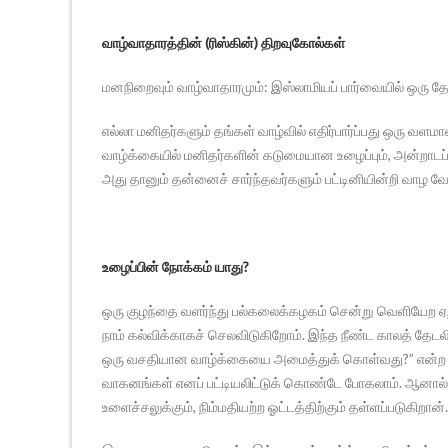
வாழ்வாதாரத்தின் (ரிஸ்கின்) திறவுகோல்கள்
மனநிறைவும் வாழ்வாதாரமும்: இஸ்லாமியப் பார்வையில் ஒரு தே
எல்லா மனிதர்களும் தங்கள் வாழ்வில் எதிர்பார்ப்பது ஒரு வளம
வாழ்க்கையில் மனிதர்களின் கடுமையான உழைப்பும், அன்றாட
அது தானும் தன்னைச் சார்ந்தவர்களும் பட்டினியின்றி வாழ
உழைப்பின் நோக்கம் யாது?
ஒரு குழந்தை வளர்ந்து பல்கலைக்கழகம் சென்று வெளியேற 
நாம் கல்விக்காகச் செலவிடுகிறோம். இந்த நீண்ட காலத் தேடல
ஒரு வசதியான வாழ்க்கையை அமைத்துக் கொள்வது?” என்ற இல
வாகனங்கள் எனப் பட்டியலிட்டுக் கொண்டே போகலாம். ஆனால
உளைச்சலுக்கும், நிம்மதியற்ற ஓட்டத்திற்கும் தள்ளப்படுகிறான்.