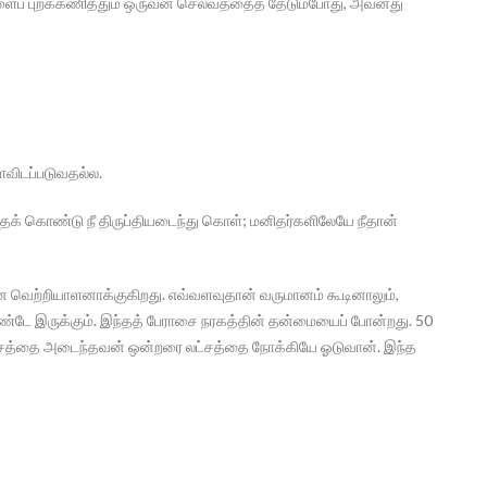
ைப் புறக்கணித்தும் ஒருவன் செல்வத்தைத் தேடும்போது, அவனது
ளவிடப்படுவதல்ல.
ததைக் கொண்டு நீ திருப்தியடைந்து கொள்; மனிதர்களிலேயே நீதான்
வெற்றியாளனாக்குகிறது. எவ்வளவுதான் வருமானம் கூடினாலும்,
்டே இருக்கும். இந்தத் பேராசை நரகத்தின் தன்மையைப் போன்றது. 50
ு லட்சத்தை அடைந்தவன் ஒன்றரை லட்சத்தை நோக்கியே ஓடுவான். இந்த