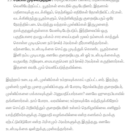
வெளியேற்றப்பட்ட யூதர்கள் கைபரில் குடியேறினர். இதனால்
மதீனாவுக்கு வடக்கிலும், தெற்கிலும் எதிரிகள் தோன்றிவிட்டார்;கள்.
வடக்கிலிருந்து யூதர்களும், தெற்கிலிருந்து குறைஷியரும் ஒரே
நேரத்தில் படையெடுத்து வந்தால் முஸ்லிம்கள் இருமுனைத்
தாக்குதலுக்குள்ளாக வேண்டியேற்படும், இந்நிலையில் ஒரு
பகுதியாரை தமது பக்கம் சார வைப்பதன் மூலம் நம்மைக் காத்துக்
கொள்ள முடியுமென நபி (ஸல்) அவர்கள் தீர்மானித்தார்கள்.
ஏற்கனவே, உடன்படிக்கை செய்து முடித்துக் கொண்ட யூதர்களை
இனி நம்ப முடியாது. எனவே குறைஷியருடன் ஓர் உடன்படிக்கைக்கு
வருவதே அறிவுடைமையாகுமென நபி (ஸல்) அவர்கள் கருதினார்கள்.
இதனை எவரிடமும் வெளிப்படுத்தவில்லை.
இஹ்றாம் உடையுடன், முஸ்லிம்கள் உம்றாவுக்காகப் புறப்பட்டனர். இதற்கு
முன்னர் மூன்று முறை முஸ்லிம்களுடன் போராடி தோல்வியுற்ற குறைஷியர்,
முஸ்லிம்களை மக்காவுக்குள் அனுமதிப்பார்களா? எனவே ஹுதைபியாவில்
தங்கினார்கள். நாம் போராட வரவில்லை; உம்றாவுக்கே வந்திருக்கிறோம்
என செய்தி அறிவித்தும் குறைஷியரின் உள்ளம் நெகிழவில்லை. எனினும்
யாத்திரீகர்களுக்கு அனுமதி வழங்கவில்லை என்ற களங்கம் தமக்கு
ஏற்பட்டுவிடுமோ என்ற அச்சமும் அவர்களுக்கு இருந்தது. எனவே
உடன்படிக்கை ஒன்றுக்கு முன்வந்தார்கள்.