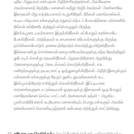
புதிய அனுபவம் என்பதால் அதிர்ச்சியுற்றார்கள். அவ்வேளை
அவர்களைத் தேற்றிய மனைவி கதீஜா (ரழி) அவர்கள் ‘அண்ணலே,
இறைவன் மீது சத்தியமாகக் கூறுகிறேன். நீங்கள் மனங்கலங்கக்
கூடிய விதமாக உங்களுக்கு எதுவும் ஏற்படப் போவதில்லை. ஏனெனில்,
நீங்கள் எல்லோரிடத்திலும் எப்பொழுதும் மிகுந்த
இரக்கமுடையவர்களாக இருக்கிறீர்கள். எப்போதும் உண்மையே
பேசுகிறீர்கள். அடுத்தவர் உடமைகளை உரியவர்களுக்கு மிகுந்த
நம்பிக்கையோடும், நாணயத்தோடும் கொடுத்து விடுகிறீர்கள்.
இல்லை என்று சொல்லாமல் ஏழை எளியவர்களுக்கு எந்த நேரத்திலும்
ஓடோடிச் சென்று உதவுகிறீர்கள். ஆதரவற்றோரை ஆதரித்து
அனாதைகளுக்கு அடைக்கலம் கொடுக்கிறீர்கள். சக
மனிதர்களுக்கு தயவு காட்டி ஒத்துழைக்கிறீர்கள். அநீதி இழைக்கும்
மக்களால் உங்களுக்கு நேரும் துன்ப துயரங்களைக் கூட
இன்முகத்தோடு சகித்துக் கொள்கிறீர்கள். இப்படியான
காரணங்களுடைய நல்லடியார் ஒருவருக்கு இறைவன் ஒரு போதும்
மனநோவினை செய்ய மாட்டான். (சுலைமான் நத்வி – அழகிய
முன்மாதிரி) எனக் கூறியமை மனைவியும், பொது மக்களும் அவரில்
நல்லபிமானம் கொண்டிருந்தனர் என்பதை எடுத்துக் காட்டுகிறது.
சரியாக முடிவெடுத்தல் :
அகழ்ப்போரின் பின்னர், மதீனாவிலிருந்து