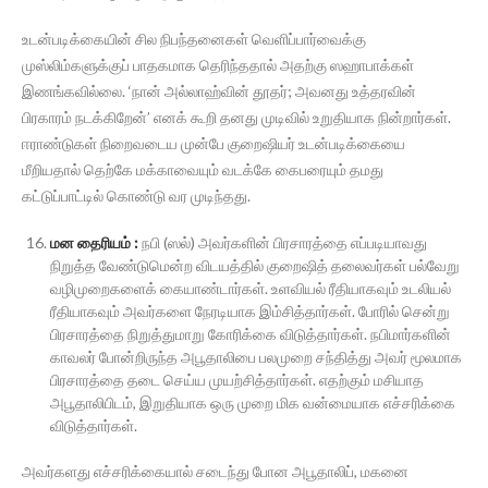
உடன்படிக்கையின் சில நிபந்தனைகள் வெளிப்பார்வைக்கு
முஸ்லிம்களுக்குப் பாதகமாக தெரிந்ததால் அதற்கு ஸஹாபாக்கள்
இணங்கவில்லை. ‘நான் அல்லாஹ்வின் தூதர்; அவனது உத்தரவின்
பிரகாரம் நடக்கிறேன்’ எனக் கூறி தனது முடிவில் உறுதியாக நின்றார்கள்.
ஈராண்டுகள் நிறைவடைய முன்பே குறைஷியர் உடன்படிக்கையை
மீறியதால் தெற்கே மக்காவையும் வடக்கே கைபரையும் தமது
கட்டுப்பாட்டில் கொண்டு வர முடிந்தது.
மன தைரியம் :
நபி (ஸல்) அவர்களின் பிரசாரத்தை எப்படியாவது
நிறுத்த வேண்டுமென்ற விடயத்தில் குறைஷித் தலைவர்கள் பல்வேறு
வழிமுறைகளைக் கையாண்டார்கள். உளவியல் ரீதியாகவும் உடலியல்
ரீதியாகவும் அவர்களை நேரடியாக இம்சித்தார்கள். போரில் சென்று
பிரசாரத்தை நிறுத்துமாறு கோரிக்கை விடுத்தார்கள். நபிமார்களின்
காவலர் போன்றிருந்த அபூதாலிபை பலமுறை சந்தித்து அவர் மூலமாக
பிரசாரத்தை தடை செய்ய முயற்சித்தார்கள். எதற்கும் மசியாத
அபூதாலிபிடம், இறுதியாக ஒரு முறை மிக வன்மையாக எச்சரிக்கை
விடுத்தார்கள்.
அவர்களது எச்சரிக்கையால் சடைந்து போன அபூதாலிப், மகனை