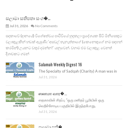
සලාමා සතිපතා සංග�...
Jul 31, 2026
No Comments
සදකාවේ (දානයේ) විශේෂත්වය පෘථිවියේ හුදකලා ප්‍රදේශයක සිටි මිනිසෙකුට
වලාකුළකින් හඬක් ඇසුණි: ‘අසවල් තැනැත්තාගේ (කෙනෙකුගේ නම සඳහන්
කරමින්) උයනට වතුර දමන්න!’ යනුවෙන්. වහාම එම වලාකුළ වෙනත්
දිශාවකට ගමන්
Salamah Weekly Digest 16
The Specialty of Sadqah (Charity) A man was in
Jul 31, 2026
ஸலாமா வார�...
ஸதகாவின் சிறப்பு “ஒரு மனிதர் பூமியின் ஒரு
வெறிச்சோடிய பகுதியில் இருந்தபோது,
Jul 31, 2026
සලාමා සති�...