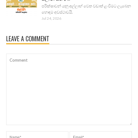
පරීක්ෂාවන් යනු අල්ලාහ් වෙත වඩාත් ළංවීමට ලැබෙන
හොඳම අවස්ථාවයි.
Jul 24, 2026
LEAVE A COMMENT