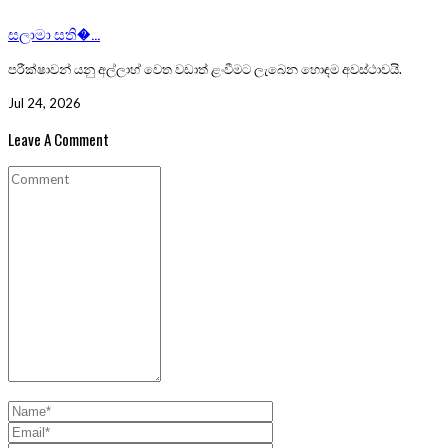
සලාමා සති�...
පරීක්ෂාවන් යනු අල්ලාහ් වෙත වඩාත් ළංවීමට ලැබෙන හොඳම අවස්ථාවයි.
Jul 24, 2026
Leave A Comment