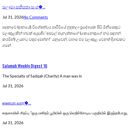
සලාමා සතිපතා සංග�...
Jul 31, 2026
No Comments
සදකාවේ (දානයේ) විශේෂත්වය පෘථිවියේ හුදකලා ප්‍රදේශයක සිටි මිනිසෙකුට
වලාකුළකින් හඬක් ඇසුණි: ‘අසවල් තැනැත්තාගේ (කෙනෙකුගේ නම සඳහන්
කරමින්) උයනට වතුර දමන්න!’ යනුවෙන්. වහාම එම වලාකුළ වෙනත් දිශාවකට
ගමන්
Salamah Weekly Digest 16
The Specialty of Sadqah (Charity) A man was in
Jul 31, 2026
ஸலாமா வார�...
ஸதகாவின் சிறப்பு “ஒரு மனிதர் பூமியின் ஒரு வெறிச்சோடிய பகுதியில் இருந்தபோது,
Jul 31, 2026