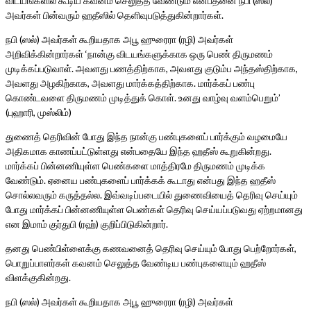
விடயங்களில் கூடிய கவனம் செலுத்த வேண்டும் என்பதனை நபி (ஸல்)
அவர்கள் பின்வரும் ஹதீஸில் தெளிவுபடுத்துகின்றார்கள்.
நபி (ஸல்) அவர்கள் கூறியதாக அபூ ஹுரைரா (ரழி) அவர்கள்
அறிவிக்கின்றார்கள் ‘நான்கு விடயங்களுக்காக ஒரு பெண் திருமணம்
முடிக்கப்படுவாள். அவளது பணத்திற்காக, அவளது குடும்ப அந்தஸ்திற்காக,
அவளது அழகிற்காக, அவளது மார்க்கத்திற்காக. மார்க்கப் பண்பு
கொண்டவளை திருமணம் முடித்துக் கொள். உனது வாழ்வு வளம்பெறும்’
(புஹாரி, முஸ்லிம்)
துணைத் தெரிவின் போது இந்த நான்கு பண்புகளைப் பார்க்கும் வழமையே
அதிகமாக காணப்பட்டுள்ளது என்பதையே இந்த ஹதீஸ் கூறுகின்றது.
மார்க்கப் பின்னணியுள்ள பெண்களை மாத்திரமே திருமணம் முடிக்க
வேண்டும். ஏனைய பண்புகளைப் பார்க்கக் கூடாது என்பது இந்த ஹதீஸ்
சொல்லவரும் கருத்தல்ல. இவ்வடிப்படையில் துணைவியைத் தெரிவு செய்யும்
போது மார்க்கப் பின்னணியுள்ள பெண்கள் தெரிவு செய்யப்படுவது ஏற்றமானது
என இமாம் குர்துபி (ரஹ்) குறிப்பிடுகின்றார்.
தனது பெண்பிள்ளைக்கு கணவனைத் தெரிவு செய்யும் போது பெற்றோர்கள்,
பொறுப்பாளர்கள் கவனம் செலுத்த வேண்டிய பண்புகளையும் ஹதீஸ்
விளக்குகின்றது.
நபி (ஸல்) அவர்கள் கூறியதாக அபூ ஹுரைரா (ரழி) அவர்கள்