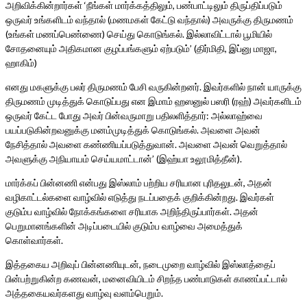
அறிவிக்கின்றார்கள் ‘நீங்கள் மார்க்கத்திலும், பண்பாட்டிலும் திருப்திப்படும்
ஒருவர் உங்களிடம் வந்தால் (மணமகள் கேட்டு வந்தால்) அவருக்கு திருமணம்
(உங்கள் மணப்பெண்ணை) செய்து கொடுங்கல். இல்லாவிட்டால் பூமியில்
சோதனையும் அதிகமான குழப்பங்களும் ஏற்படும்’ (திர்மிதி, இப்னு மாஜா,
ஹாகிம்)
எனது மகளுக்கு பலர் திருமணம் பேசி வருகின்றனர். இவர்களில் நான் யாருக்கு
திருமணம் முடித்துக் கொடுப்பது என இமாம் ஹஸனுல் பஸரி (ரஹ்) அவர்களிடம்
ஒருவர் கேட்ட போது அவர் பின்வருமாறு பதிலளித்தார்: அல்லாஹ்வை
பயப்படுகின்றவனுக்கு மனம்முடித்துக் கொடுங்கல். அவளை அவன்
நேசித்தால் அவளை கண்ணியப்படுத்துவான். அவளை அவன் வெறுத்தால்
அவளுக்கு அநியாயம் செய்யமாட்டான்’ (இஹ்யா உலூமித்தீன்).
மார்க்கப் பின்னணி என்பது இஸ்லாம் பற்றிய சரியான புரிதலுடன், அதன்
வழிகாட்டல்களை வாழ்வில் எடுத்து நடப்பதைக் குறிக்கின்றது. இவர்கள்
குடும்ப வாழ்வில் நோக்கங்களை சரியாக அறிந்திருப்பார்கள். அதன்
பெறுமானங்களின் அடிப்படையில் குடும்ப வாழ்வை அமைத்துக்
கொள்வார்கள்.
இத்தகைய அறிவுப் பின்னணியுடன், நடைமுறை வாழ்வில் இஸ்லாத்தைப்
பின்பற்றுகின்ற கணவன், மனைவியிடம் சிறந்த பண்பாடுகள் காணப்பட்டால்
அத்தகையவர்களது வாழ்வு வளம்பெறும்.