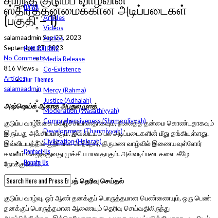
ஸ்திரத்தன்மைக்கான அடிப்படைகள்
DA’WA
(பகுதி – 1)
Articles
Videos
salamaadmin
Sep 27, 2023
Audios
PUBLICATIONS
September 27, 2023
No Comments
Media Release
816 Views
Co-Existence
Our Themes
Articles
salamaadmin
Mercy (Rahma)
Justice (Adhalah)
அஷ்ஷெய்க் ஆஸாத் அப்துல் முஈத்
Moderation (Wasathiyyah)
Comprehensiveness (Shumooliyyah)
குடும்ப வாழ்க்கை மகிழ்ச்சியானதாகவும், நிலைத்த தன்மை கொண்டதாகவும்
Development (Thanmiyyah)
இருப்பது அவசியமாகும். இவ்விடயம் பல அடிப்படைகளின் மீது தங்கியுள்ளது.
Civilization (Halarah)
இவ்விடயத்தில் குறிப்பாக பெற்றோர், திருமண வாழ்வில் இணையவுள்ளோர்
Contact Us
கவனம் செலுத்துவது முக்கியமானதாகும். அவ்வடிப்படைகளை கீழே
Donate Us
நோக்குவோம்.
சிறந்த
துணையைத்
தெரிவு
செய்தல்
குடும்ப வாழ்வு, ஓர் ஆண் தனக்குப் பொருத்தமான பெண்ணையும், ஒரு பெண்
தனக்குப் பொருத்தமான ஆணையும் தெரிவு செய்வதிலிருந்து