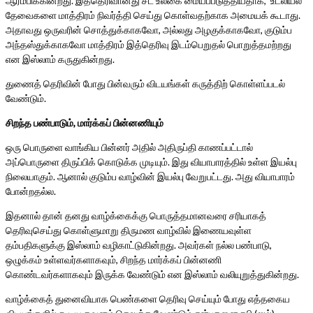
ஆரம்பிக்கின்றது. இத்தெரிவானது சட உலகை மையப்படுத்தியதாக, உடலியல்
தேவைகளை மாத்திரம் நிவர்த்தி செய்து கொள்வதற்காக அமையக் கூடாது.
அதாவது ஒருவரின் சொத்துக்காகவோ, அல்லது அழகுக்காகவோ, குடும்ப
அந்தஸ்துக்காகவோ மாத்திரம் இத்தெரிவு இடம்பெறுதல் பொறுத்தமற்றது
என இஸ்லாம் கருதுகின்றது.
துணைத் தெரிவின் போது பின்வரும் விடயங்கள் கருத்திற் கொள்ளப்படல்
வேண்டும்.
சிறந்த
பண்பாடும்,
மார்க்கப்
பின்னணியும்
ஒரு பொருளை வாங்கிய பின்னர் அதில் அதிருப்தி காணப்பட்டால்
அப்பொருளை திருப்பிக் கொடுக்க முடியும். இது வியாபாரத்தில் உள்ள இயல்பு
நிலையாகும். ஆனால் குடும்ப வாழ்வின் இயல்பு வேறுபட்டது. அது வியாபாரம்
போன்றதல்ல.
இதனால் தான் தனது வாழ்க்கைக்கு பொருத்தமானவரை சரியாகத்
தெரிவுசெய்து கொள்ளுமாறு திருமண வாழ்வில் இணையவுள்ள
தம்பதிகளுக்கு இஸ்லாம் வழிகாட்டுகின்றது. அவர்கள் நல்ல பண்பாடு,
ஒழுக்கம் உள்ளவர்களாகவும், சிறந்த மார்க்கப் பின்னணி
கொண்டவர்களாகவும் இருக்க வேண்டும் என இஸ்லாம் வலியுறுத்துகின்றது.
வாழ்க்கைத் துனைவியாக பெண்களை தெரிவு செய்யும் போது எத்தகைய