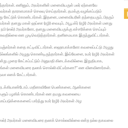
ழ்ந்தார்கள். எனினும், அவர்களின் மனைவியருள் பலர் ஏற்கனவே
்கள் தாராளமாகச் செலவு செய்தார்கள். தமக்கு வழங்கப்படும்
கேட்டுக் கொண்டார்கள். இதனை, மனைவியரின் தந்தையரும், பிறரும்
்கள் தனது மகள் ஹப்ஸா (ரழி) வையும், அபூபக்ர் (ரழி) அவர்கள் மனது
ல் நபி (ஸல்) அவர்களோ, தனது மனைவியருக்கு எச்சரிக்கை செய்யும்
சுவதில்லை என முடிவெடுத்தார்கள். தனிமையாக இருந்துவிட்டார்கள்.
ஞ்கர்கள் கதை கட்டிவிட்டார்கள். ஸஹாபாக்களோ கவலைப்பட்டு அழுது
இல்லங்களில் அழுது கொண்டிருந்தார்கள். இவ்வேளை, உமர் (ரழி) அவர்கள்
மூன்று முறை கேட்கப்பட்டும் அனுமதி கிடைக்கவில்லை. இறுதியாக,
தாங்கள் மனைவியரை தலாக் சொல்லி விட்டீர்களா?” என வினவினார்கள்.
வா எனக் கேட்டார்கள்.
களை அடக்கியாண்டோம். மதீனாவிலோ பெண்களை, ஆண்களை
ண்களும் பழகிக் கொண்டார்கள் என தமது கவலையை
 பாய்படுக்கைகளைப் பார்த்து உமர் (ரழி) அவர்கள் அழ
நபி (ஸல்) அவர்கள் மனைவியரை தலாக் சொல்லவில்லை என்ற நல்ல தகவலை