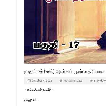
முஹம்மத் (ஸல்) அவர்கள் முன்மாதிரியான 
October 4, 2023
No Comments
849 View
– எம். எச். எம். நாளிர் –
பகுதி 17 …