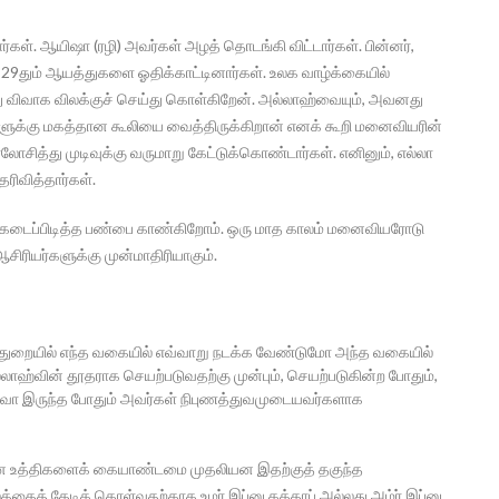
ர்கள். ஆயிஷா (ரழி) அவர்கள் அழத் தொடங்கி விட்டார்கள். பின்னர்,
 29தும் ஆயத்துகளை ஓதிக்காட்டினார்கள். உலக வாழ்க்கையில்
ு விவாக விலக்குச் செய்து கொள்கிறேன். அல்லாஹ்வையும், அவனது
்களுக்கு மகத்தான கூலியை வைத்திருக்கிறான் எனக் கூறி மனைவியரின்
ாலோசித்து முடிவுக்கு வருமாறு கேட்டுக்கொண்டார்கள். எனினும், எல்லா
ரிவித்தார்கள்.
டைக் கடைப்பிடித்த பண்பை காண்கிறோம். ஒரு மாத காலம் மனைவியரோடு
சிரியர்களுக்கு முன்மாதிரியாகும்.
ந்த துறையில் எந்த வகையில் எவ்வாறு நடக்க வேண்டுமோ அந்த வகையில்
லாஹ்வின் தூதராக செயற்படுவதற்கு முன்பும், செயற்படுகின்ற போதும்,
 இருந்த போதும் அவர்கள் நிபுணத்துவமுடையவர்களாக
 உத்திகளைக் கையாண்டமை முதலியன இதற்குத் தகுந்த
லத்தைத் தேடிக் கொள்வதற்காக உமர் இப்னு கத்தாப் அல்லது அம்ர் இப்னு