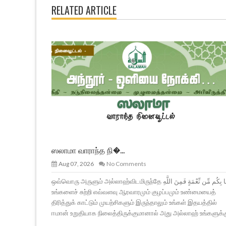
RELATED ARTICLE
ஸலாமா வாராந்த நி�...
Aug 07, 2026
No Comments
ஒவ்வொரு அருளும் அல்லாஹ்விடமிருந்தே وَمَا بِكُم مِّن نِّعْمَةٍ فَمِنَ اللَّهِ
உங்களைச் சுற்றி எவ்வளவு ஆரவாரமும் குழப்பமும் உண்மையைத்
திரித்துக் காட்டும் முயற்சிகளும் இருந்தாலும் உங்கள் இதயத்தில்
ஈமான் உறுதியாக நிலைத்திருக்குமானால் அது அல்லாஹ் உங்களுக்க