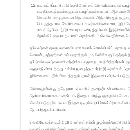
சுய கட்டுப்பாடு : நபி (ஸல்) அவர்கள் மிக எளிமையாக வா
வசதிபடைத்தவர்களுடன் வாழ்ந்தவர்களாவர். ஆதலால் அவர
செலவினங்களுக்கான தொகையை அதிகரித்துத் தருமாறு 
பொருத்தமான கோரிக்கையாக ஏற்கவில்லை. உமர் (ரழி) அவர
மகள் ஆயிஷா (ரழி) வையும் கண்டித்தார்கள். இந்நிலையி
நோக்கில் ஒரு மாத காலம் அவர்களிடம் செல்வதில்லை, பே
நபியவர்கள் தமது மனைவியரை தலாக் சொல்லி விட்டதாக நயவ
கொண்டிருந்தார்கள். உம்மஹாத்துல் முஃமினீன்களும் தத்தம் 
நபி (ஸல்) அவர்களைச் சந்திக்க பலமுறை முயற்சித்தார்கள். 
அனுமதி கிடைத்தது. உள்ளே நுழைந்த உமர் (ரழி) அவர்கள், “
இல்லை என பதில் கிடைத்ததும், தான் இதனை பகிரங்கப்படுத்த
அல்லாஹ்வின் தூதரே, நாம் மக்காவில் குறைஷிப் பெண்
ஆள்பவர்களாகக் கண்டோம். இதைப் பார்த்து குறைஷிப் பெ
வெளிப்படுத்தினார்கள். இந்தச் சூழலில் நபி (ஸல்) அவர்களின்
ஆரம்பித்துவிட்டார்கள்.
வெளியே வந்த உமர் (ரழி) அவர்கள் தக்பீர் முழக்கத்தோடு 
வெளிப்படுத்தினார்கள். ஸஹாபாக்கள் மகிழ்வடைந்தார்கள்.