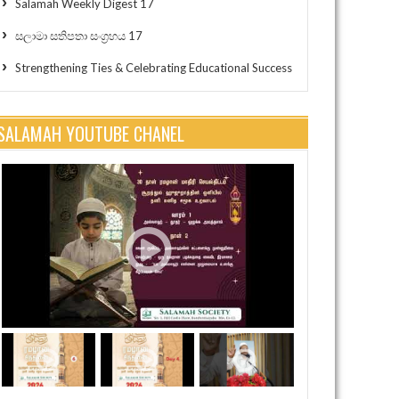
Salamah Weekly Digest 17
සලාමා සතිපතා සංග්‍රහය 17
Strengthening Ties & Celebrating Educational Success
SALAMAH YOUTUBE CHANEL