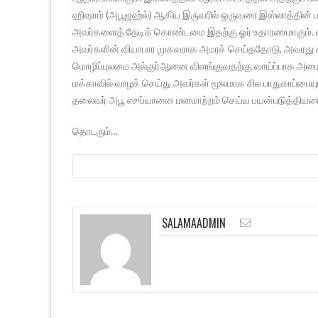
ஹிஷாம் (அபூஜஹ்ல்) ஆகிய இருவரில் ஒருவரை இஸ்லாத்தின் பக்கம
அவர்களைத் தேடிக் கொண்டமை இதற்கு ஓர் உதாரணமாகும். வியா
அவர்களின் வியாபார முகவராக அமரச் செய்ததோடு, அவரது க
மொழிப்புலமை அல்குர்ஆனை விளங்குவதற்கு வாய்ப்பாக அமைந்தத
மக்காவில் வாழச் செய்து அவர்கள் மூலமாக சில பாதுகாப்பையு
தலைவர் அபூ ஸுப்யானை மனமாற்றம் செய்ய பயன்படுத்தியம
தொடரும்…
SALAMAADMIN