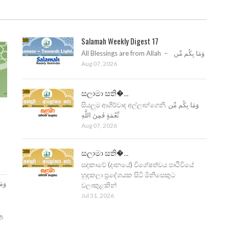
Salamah Weekly Digest 17
All Blessings are from Allah – وَمَا بِكُم مِّن
Aug 07, 2026
සලාමා සති�...
සියලුම ආශිර්වාද අල්ලාහ්ගෙනි. وَمَا بِكُم مِّن
نِّعْمَةٍ فَمِنَ اللَّهِ
Aug 07, 2026
සලාමා සති�...
සදකාවේ (දානයේ) විශේෂත්වය පෘථිවියේ
හුදකලා ප්‍රදේශයක සිටි මිනිසෙකුට
වලාකුළකින්
Jul 31, 2026
ு