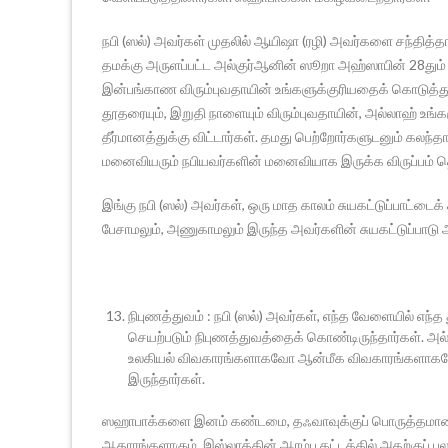
நபி (ஸல்) அவர்கள் முதலில் ஆயிஷா (ரழி) அவர்களை சந்தித்தா
தமக்கு அருளப்பட்ட அல்குர்ஆனின் ஸூறா அஹ்ஸாபின் 28தும்
இன்பங்காண விரும்புவதாயின் உங்களுக்குரியதைக் கொடுத்த
தூதரையும், இறுதி நாளையும் விரும்புவதாயின், அல்லாஹ் உங
தீர்மானத்துக்கு விட்டார்கள். தமது பெற்றோர்களுடனும் கலந்த
மனைவியரும் நபியவர்களின் மனைவியாக இருக்க விருப்பம் தெ
இங்கு நபி (ஸல்) அவர்கள், ஒரு மாத காலம் சுயகட்டுப்பாட்
பேசாமலும், அணுகாமலும் இருந்த அவர்களின் சுயகட்டுப்பாடு ஆ
நிபுணத்துவம் : நபி (ஸல்) அவர்கள், எந்த வேளையில் எ
செயற்படும் நிபுணத்துவத்தைக் கொண்டிருந்தார்கள். அல்
உலகியல் விவகாரங்களாகவோ ஆன்மீக விவகாரங்களாகவோ
இருந்தார்கள்.
ஸஹாபாக்களை இனம் கண்டமை, தஃவாவுக்குப் பொருத்தமான
ஆதாரங்களாகும். இஸ்லாத்தின் ஆரம்ப கட்டத்தில் அதற்குப் ப