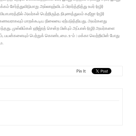
் சேர்த்துவிடுமாறு அல்லாஹ்விடம் பிரார்த்தித்து உமர் (ரழி)
பாரத்தில் அவர்கள் பெற்றிருந்த நிபுணத்துவம் கதீஜா (ரழி)
ணவராகவும் மாறக்கூடிய நிலையை ஏற்படுத்தியது. அவர்களது
ு. முஸ்லிம்கள் ஹிஜ்ரத் சென்ற பின்பும் அப்பாஸ் (ரழி) அவர்களை
ம், பயன்களையும் பெற்றுக் கொண்டமை. உ-ம் : மக்கா வெற்றியின் போது
ை.
Pin It