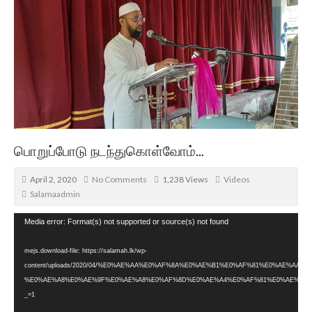
பொறுப்போடு நடந்துகொள்வோம்…
April 2, 2020
No Comments
1,238 Views
Videos
Salamaadmin
Video
Media error: Format(s) not supported or source(s) not found
Player
mejs.download-file: https://salamah.lk/wp-
content/uploads/2020/04/%E0%AE%AA%E0%AF%8A%E0%AE%B1%E0%AF%81%E0%AE%A
%E0%AE%A8%E0%AE%9F%E0%AE%A8%E0%AF%8D%E0%AE%A4%E0%AF%81%E0%AE%95%E
_=1