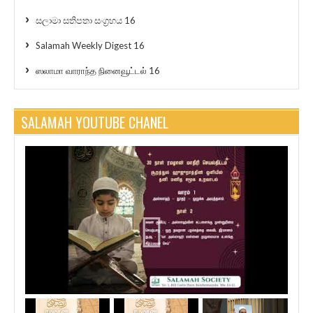
සලාමා සතිපතා සංග්‍රහය 16
Salamah Weekly Digest 16
ஸலாமா வாராந்த நினைவூட்டல் 16
SALAMAH YOUTUBE CHANEL