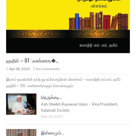
ஹதீஸ் – 01 : எண்ணங�...
Apr 08, 2020
No Comments
இமாம் நவவியின் நாற்பது நபிமொழிகள் விளக்கம் – கலாநிதி எம்.எம். நயீம்
ஹதீஸ் – 01 : எண்ணங்களும் செயல்களும்
நெருக்கடி...
Ash-Sheikh Rayeesul Islam – Vice President,
Salamah Society
Mar 23, 2020
இஸ்லாமும்...