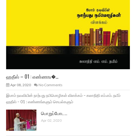
ஹதீஸ் – 01 : எண்ணங�...
Apr 08, 2020
No Comments
இமாம் நவவியின் நாற்பது நபிமொழிகள் விளக்கம் – கலாநிதி எம்.எம். நயீம்
ஹதீஸ் – 01 : எண்ணங்களும் செயல்களும்
பொறுப்போட...
Apr 02, 2020